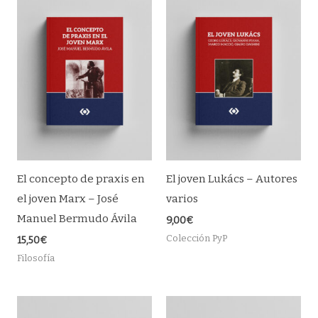
El concepto de praxis en
El joven Lukács – Autores
el joven Marx – José
varios
Manuel Bermudo Ávila
9,00
€
Colección PyP
15,50
€
Filosofía