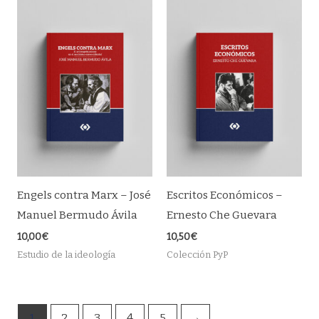
Engels contra Marx – José
Escritos Económicos –
Manuel Bermudo Ávila
Ernesto Che Guevara
10,00
€
10,50
€
Estudio de la ideología
Colección PyP
1
2
3
4
5
→