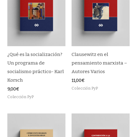
¿Qué es la socialización?
Clausewitz en el
Un programa de
pensamiento marxista –
socialismo práctico- Karl
Autores Varios
Korsch
11,00
€
Colección PyP
9,00
€
Colección PyP