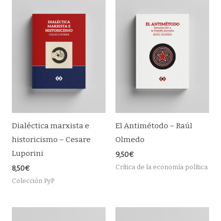
Dialéctica marxista e
El Antimétodo – Raúl
historicismo – Cesare
Olmedo
Luporini
9,50
€
Crítica de la economía política
8,50
€
Colección PyP