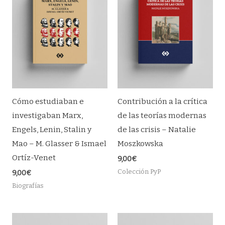
Cómo estudiaban e
Contribución a la crítica
investigaban Marx,
de las teorías modernas
Engels, Lenin, Stalin y
de las crisis – Natalie
Mao – M. Glasser & Ismael
Moszkowska
Ortíz-Venet
9,00
€
Colección PyP
9,00
€
Biografías