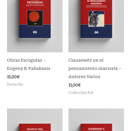
Obras Escogidas –
Clausewitz en el
Eugeny B. Paŝukanis
pensamiento marxista –
Autores Varios
15,00
€
Derecho
11,00
€
Colección PyP