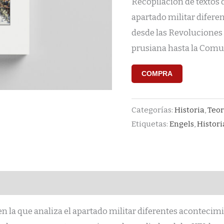
Recopilación de textos d
apartado militar difere
desde las Revoluciones 
prusiana hasta la Comun
COMPRA
Categorías:
Historia
,
Teor
Etiquetas:
Engels
,
Histori
en la que analiza el apartado militar diferentes acontecim