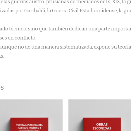
las guerras austro-prusianas de mediados del s. XIX, la gu
ealizadas por Garibaldi, la Guerra Civil Estadounidense, la 
artado técnico, sino que también dedican una parte import
ases en conflicto.
aunque no de una manera sistematizada, expone su teoría 
s.
os