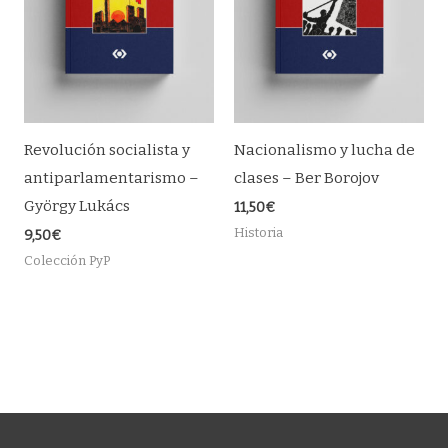
Revolución socialista y
Nacionalismo y lucha de
antiparlamentarismo –
clases – Ber Borojov
György Lukács
11,50
€
Historia
9,50
€
Colección PyP