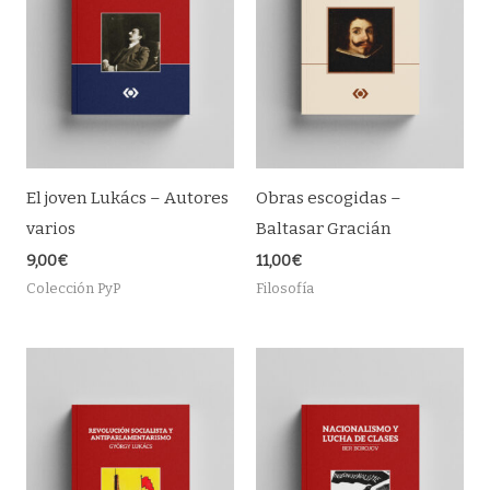
El joven Lukács – Autores
Obras escogidas –
varios
Baltasar Gracián
9,00
€
11,00
€
Colección PyP
Filosofía