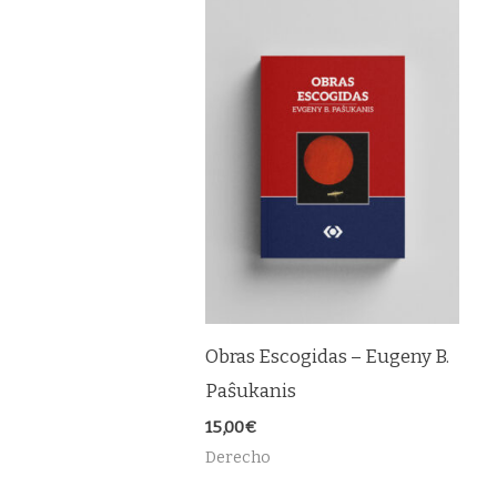
Obras Escogidas – Eugeny B.
Paŝukanis
15,00
€
Derecho