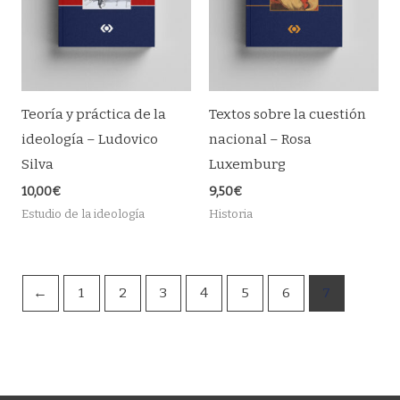
Teoría y práctica de la
Textos sobre la cuestión
ideología – Ludovico
nacional – Rosa
Silva
Luxemburg
10,00
€
9,50
€
Estudio de la ideología
Historia
←
1
2
3
4
5
6
7