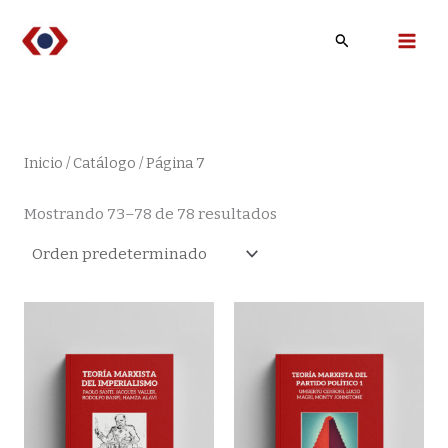
Ir
Buscar
al
contenido
Inicio
/
Catálogo
/ Página 7
Mostrando 73–78 de 78 resultados